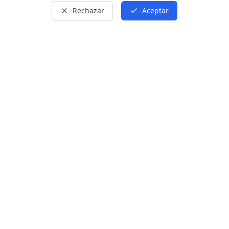
Rechazar
Aceptar
Santiago Ibáñez
Desde 1990, he formando
a más de
5000 alumnos.
(Te enseñaré las mejores técnicas de
reparación).
REGÍSTRATE AHORA Y RECIBE:
* Guia completa de
maquinaría y herramientas.
* Curso gratis: Aprende a
soldar puertos tipo C.